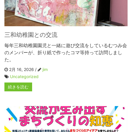
三和幼稚園との交流
毎年三和幼稚園園児と一緒に遊び交流をしているむつみ会
のメンバーが、折り紙で作ったコマ等持って訪問しまし
た。
2月 16, 2026 /
jim
Uncategorized
続きを読む