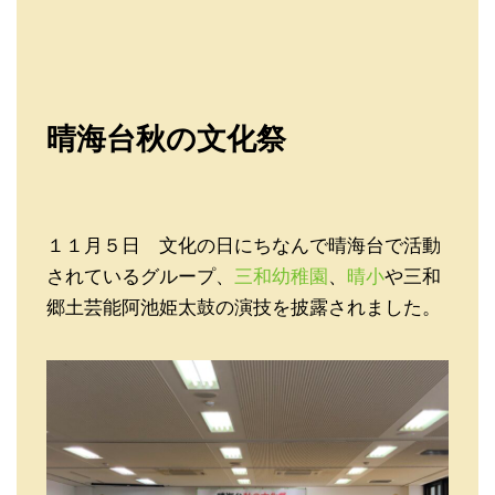
晴海台秋の文化祭
１１月５日 文化の日にちなんで晴海台で活動
されているグループ、
三和幼稚園
、
晴小
や三和
郷土芸能阿池姫太鼓の演技を披露されました。