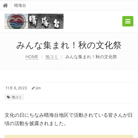
晴海台
Togg
navig
みんな集まれ！秋の文化祭
HOME
地コミ
みんな集まれ！秋の文化祭
11月 6, 2023
jim
地コミ
文化の日にちなみ晴海台地区で活動されている皆さんが日
頃の活動を披露されました。