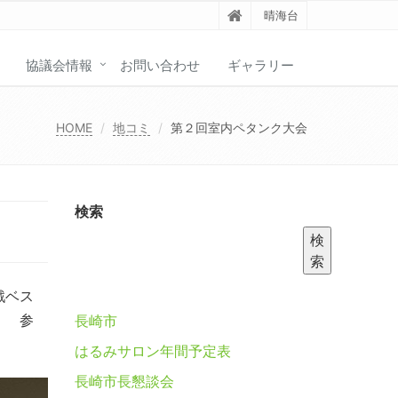
晴海台
協議会情報
お問い合わせ
ギャラリー
HOME
地コミ
第２回室内ペタンク大会
検索
検
索
戦ベス
。 参
長崎市
はるみサロン年間予定表
長崎市長懇談会